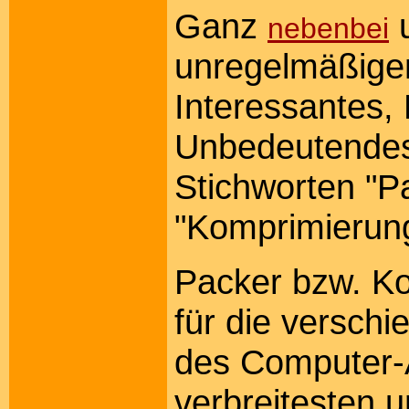
Ganz
u
nebenbei
unregelmäßige
Interessantes,
Unbedeutendes
Stichworten "Pa
"Komprimierung"
Packer bzw. Ko
für die versch
des Computer-
verbreitesten 