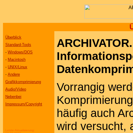
Überblick
ARCHIVATOR.n
Standard-Tools
Informationspo
-
Windows/DOS
-
Macintosh
Datenkomprim
-
UNIX/Linux
-
Andere
Grafikkomprimierung
Vorrangig wer
Audio/Video
Komprimierungst
Nebenbei
Impressum/Copyright
häufig auch Ar
wird versucht, 
Letzte Aktualisierung: